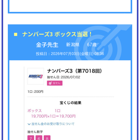
ナンバーズ3 ボックス当選！
金子先生
新潟県
67歳
2026年07月03日(金曜日) 08:36