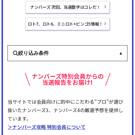
ナンバーズ 次回、当選数字はコレだ！
ロト7、ロト6、ミニロト+ビンゴ5情報！
絞り込み条件
ナンバーズ特別会員からの
当選報告をお届け!
当サイトでは会員向けに的中にこだわる”プロ”が選び
抜いたナンバーズ3、ナンバーズ4の厳選予想を提供し
ています。
＞ナンバーズ攻略 特別会員について