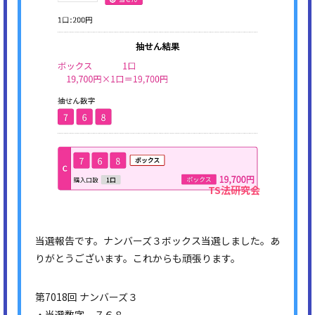
当選報告です。ナンバーズ３ボックス当選しました。あ
りがとうございます。これからも頑張ります。
第7018回 ナンバーズ３
・当選数字 ７６８