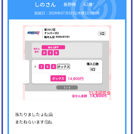
しのさん
長野県
62歳
2026年07月02日(木曜日) 09:06
当たりましたょ🙋🤗
またねらいます🤔🙋