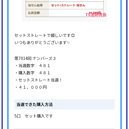
セットストレートで嬉しいです😊
いつもありがとうございます✨️
第7014回 ナンバーズ３
・当選数字 ４８１
・購入数字 ４８１
・セットストレート当選！
・４１，０００円
当選できた購入方法
5口 セット購入です