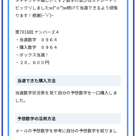
ビックリしましたw⁠(⁠°⁠ｏ⁠°⁠)⁠w続けて当選できるよう頑張
ります！感謝(⁠~⁠‾⁠▿⁠‾⁠)⁠~
第7016回 ナンバーズ４
・当選数字 ８９６４
・購入数字 ８９６４
・ボックス当選！
・２８，６００円
当選できた購入方法
当選数字状況表を見て自分の予想数字を一口購入しま
した。
予想数字の活用方法
メールの予想数字を参考に自分の予想数字を絞りまし