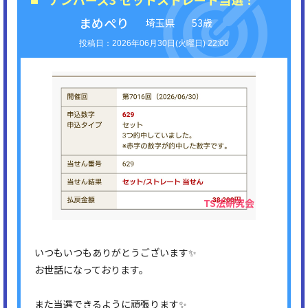
まめぺり
埼玉県
53歳
2026年06月30日(火曜日) 22:00
いつもいつもありがとうございます✨️
お世話になっております。
また当選できるように頑張ります✨️