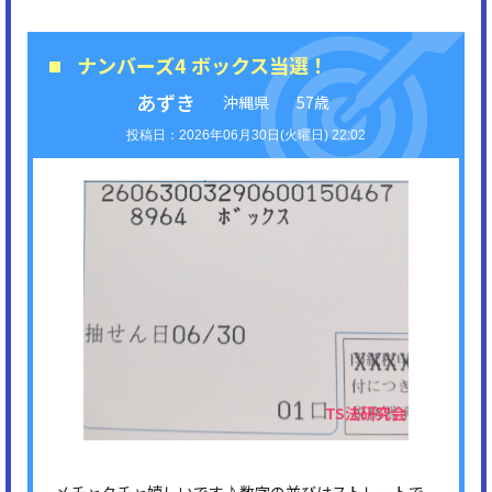
ナンバーズ4 ボックス当選！
あずき
沖縄県
57歳
2026年06月30日(火曜日) 22:02
メチャクチャ嬉しいです♪数字の並びはストレートで