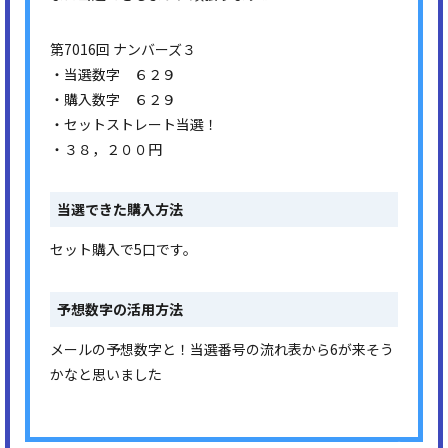
第7016回 ナンバーズ３
・当選数字 ６２９
・購入数字 ６２９
・セットストレート当選！
・３８，２００円
当選できた購入方法
セット購入で5口です。
予想数字の活用方法
メールの予想数字と！当選番号の流れ表から6が来そう
かなと思いました