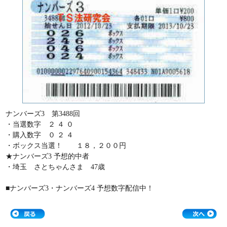
ナンバーズ3 第3488回
・当選数字 ２ ４ ０
・購入数字 ０ ２ ４
・ボックス当選！ １８，２００円
★ナンバーズ3 予想的中者
・埼玉 さとちゃんさま 47歳
■ナンバーズ3・ナンバーズ4 予想数字配信中！