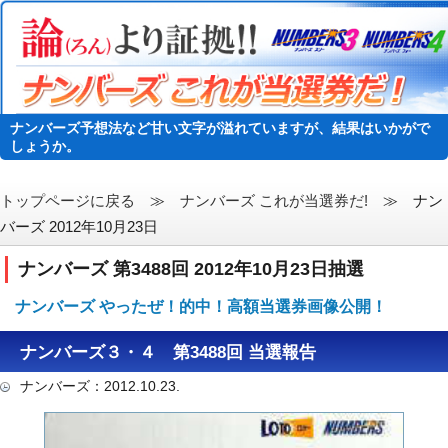
ナンバーズ予想法など甘い文字が溢れていますが、結果はいかがで
しょうか。
トップページに戻る
≫
ナンバーズ これが当選券だ!
≫ ナン
バーズ 2012年10月23日
ナンバーズ 第3488回 2012年10月23日抽選
ナンバーズ やったぜ！的中！高額当選券画像公開！
ナンバーズ３・４ 第3488回 当選報告
ナンバーズ：2012.10.23.