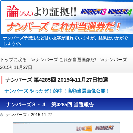
ナンバーズ予想法など甘い文字が溢れていますが、結果はいかがで
しょうか。
トップに戻る
≫
ナンバーズ これが当選画像だ!
≫ナンバーズ
2015年11月27日
ナンバーズ 第4285回 2015年11月27日抽選
ナンバーズ やったぜ！的中！高額当選画像公開！
ナンバーズ３・４ 第4285回 当選報告
ナンバーズ：2015.11.27.