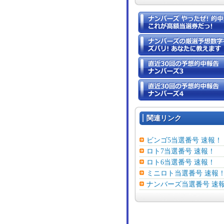
関連リンク
ビンゴ5当選番号 速報！
ロト7当選番号 速報！
ロト6当選番号 速報！
ミニロト当選番号 速報
ナンバーズ当選番号 速