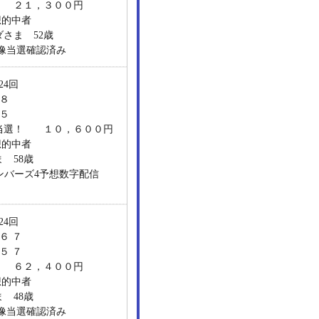
 ２１，３００円
想的中者
さま 52歳
像当選確認済み
24回
 ８
 ５
当選！ １０，６００円
想的中者
 58歳
ンバーズ4予想数字配信
24回
６ ７
５ ７
 ６２，４００円
想的中者
 48歳
像当選確認済み