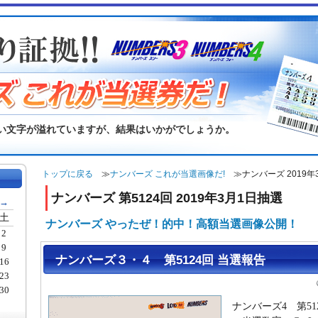
い文字が溢れていますが、結果はいかがでしょうか。
トップに戻る
≫
ナンバーズ これが当選画像だ!
≫ナンバーズ 2019年
ナンバーズ 第5124回 2019年3月1日抽選
→
土
ナンバーズ やったぜ！的中！高額当選画像公開！
2
9
ナンバーズ３・４ 第5124回 当選報告
16
23
30
ナンバーズ4 第51