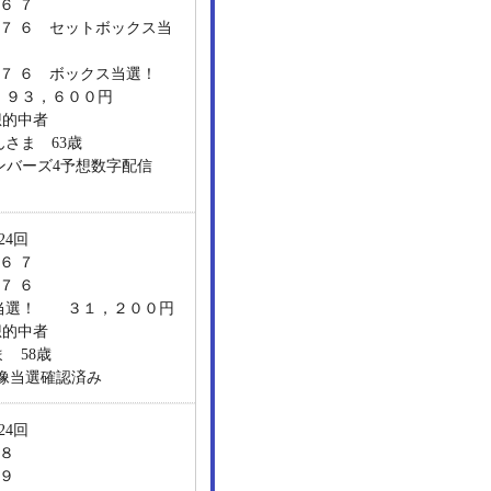
６ ７
 ７ ６ セットボックス当
 ７ ６ ボックス当選！
９３，６００円
想的中者
さま 63歳
ンバーズ4予想数字配信
24回
６ ７
７ ６
当選！ ３１，２００円
想的中者
 58歳
像当選確認済み
24回
 ８
 ９