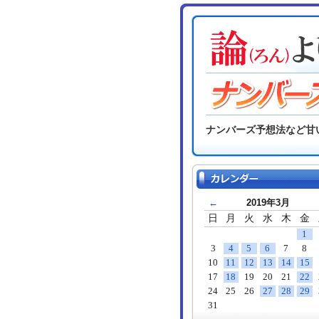
ナンバーズ予想法など甘
←
2019年3月
日
月
火
水
木
金
1
3
4
5
6
7
8
10
11
12
13
14
15
17
18
19
20
21
22
24
25
26
27
28
29
31