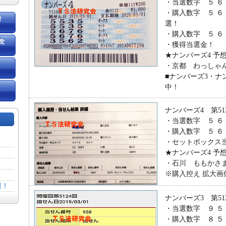
・当選数字 ５ ６ 
・購入数字 ５ ６
選！
・購入数字 ５ ６
・獲得当選金！ 
★ナンバーズ4 予
・京都 わっしゃん
■ナンバーズ3・ナ
中！
ナンバーズ4 第51
・当選数字 ５ ６ 
・購入数字 ５ ６ 
・セットボックス
★ナンバーズ4 予
・石川 ももかさま
※購入控え 拡大画
！
報！
ナンバーズ3 第51
・当選数字 ９ ５
・購入数字 ８ ５