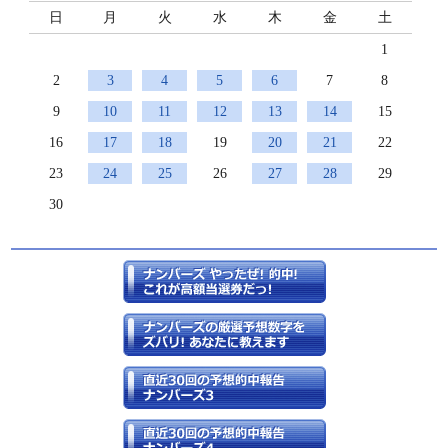
日
月
火
水
木
金
土
1
2
3
4
5
6
7
8
9
10
11
12
13
14
15
16
17
18
19
20
21
22
23
24
25
26
27
28
29
30