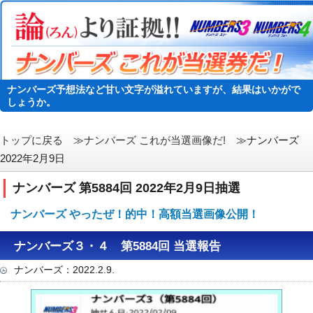
ナンバーズ予想法など甘い文字が溢れていますが、結果はいかがで
しょうか。
トップに戻る
≫
ナンバーズ これが当選画像だ!
≫ナンバーズ
2022年2月9日
ナンバーズ 第5884回 2022年2月9日抽選
ナンバーズ やったぜ！的中！高額当選画像公開！
ナンバーズ３・４ 第5884回 当選報告
ナンバーズ：2022.2.9.