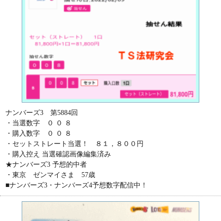
ナンバーズ3 第5884回
・当選数字 ０ ０ ８
・購入数字 ０ ０ ８
・セットストレート当選！ ８１，８００円
・購入控え 当選確認画像編集済み
★ナンバーズ3 予想的中者
・東京 ゼンマイさま 57歳
■ナンバーズ3・ナンバーズ4予想数字配信中！