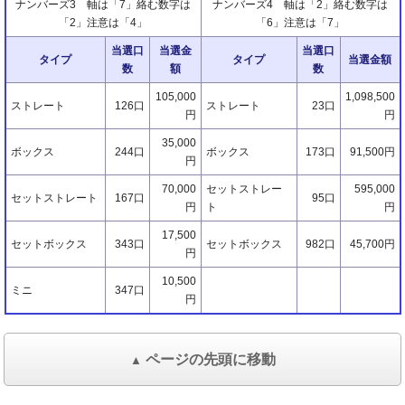
ナンバーズ3 軸は「7」絡む数字は
ナンバーズ4 軸は「2」絡む数字は
「2」注意は「4」
「6」注意は「7」
当選口
当選金
当選口
タイプ
タイプ
当選金額
数
額
数
105,000
1,098,500
ストレート
126口
ストレート
23口
円
円
35,000
ボックス
244口
ボックス
173口
91,500円
円
70,000
セットストレー
595,000
セットストレート
167口
95口
円
ト
円
17,500
セットボックス
343口
セットボックス
982口
45,700円
円
10,500
ミニ
347口
円
ページの先頭に移動
▲