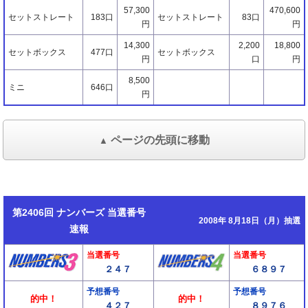
57,300
470,600
セットストレート
183口
セットストレート
83口
円
円
14,300
2,200
18,800
セットボックス
477口
セットボックス
円
口
円
8,500
ミニ
646口
円
ページの先頭に移動
▲
第2406回 ナンバーズ 当選番号
2008年 8月18日（月）抽選
速報
当選番号
当選番号
２４７
６８９７
予想番号
予想番号
的中！
的中！
４２７
８９７６