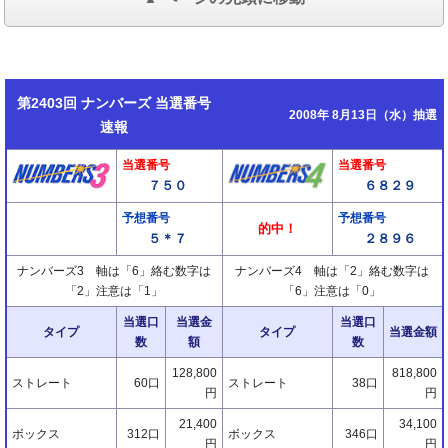
第2403回 ナンバーズ 当選番号
2008年 8月13日（水）抽選
速報
当選番号
当選番号
７５０
６８２９
予想番号
予想番号
的中！
５＊７
２８９６
ナンバーズ3 軸は「6」絡む数字は
ナンバーズ4 軸は「2」絡む数字は
「2」注意は「1」
「6」注意は「0」
当選口
当選金
当選口
タイプ
タイプ
当選金額
数
額
数
128,800
818,800
ストレート
60口
ストレート
38口
円
円
21,400
34,100
ボックス
312口
ボックス
346口
円
円