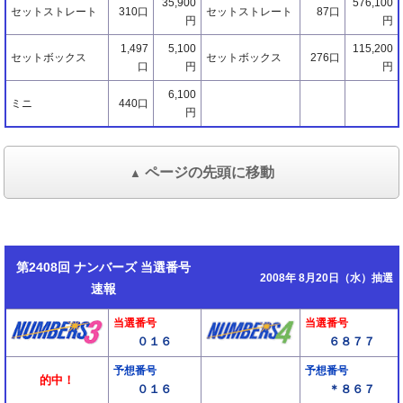
35,900
576,100
セットストレート
310口
セットストレート
87口
円
円
1,497
5,100
115,200
セットボックス
セットボックス
276口
口
円
円
6,100
ミニ
440口
円
ページの先頭に移動
▲
第2408回 ナンバーズ 当選番号
2008年 8月20日（水）抽選
速報
当選番号
当選番号
０１６
６８７７
予想番号
予想番号
的中！
０１６
＊８６７