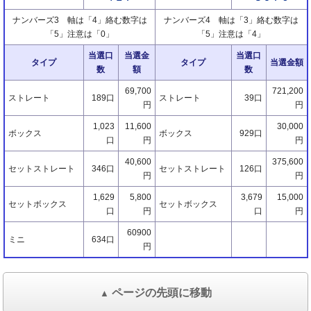
ナンバーズ3 軸は「4」絡む数字は
ナンバーズ4 軸は「3」絡む数字は
「5」注意は「0」
「5」注意は「4」
当選口
当選金
当選口
タイプ
タイプ
当選金額
数
額
数
69,700
721,200
ストレート
189口
ストレート
39口
円
円
1,023
11,600
30,000
ボックス
ボックス
929口
口
円
円
40,600
375,600
セットストレート
346口
セットストレート
126口
円
円
1,629
5,800
3,679
15,000
セットボックス
セットボックス
口
円
口
円
60900
ミニ
634口
円
ページの先頭に移動
▲