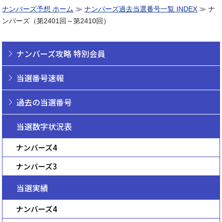
ナンバーズ予想 ホーム
≫
ナンバーズ過去当選番号一覧 INDEX
≫ ナ
ンバーズ（第2401回～第2410回）
ナンバーズ攻略 特別会員
当選番号速報
過去の当選番号
当選数字状況表
ナンバーズ4
ナンバーズ3
当選実績
ナンバーズ4