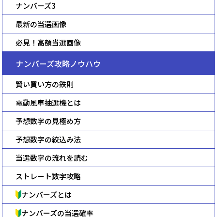
ナンバーズ3
最新の当選画像
必見！高額当選画像
ナンバーズ攻略ノウハウ
賢い買い方の鉄則
電動風車抽選機とは
予想数字の見極め方
予想数字の絞込み法
当選数字の流れを読む
ストレート数字攻略
ナンバーズとは
ナンバーズの当選確率